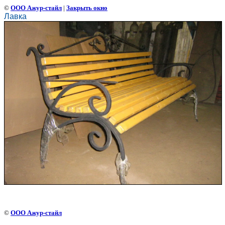
©
ООО Ажур-стайл
|
Закрыть окно
Лавка
©
ООО Ажур-стайл