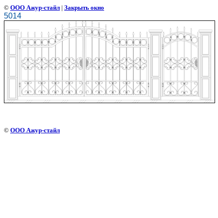
©
ООО Ажур-стайл
|
Закрыть окно
5014
©
ООО Ажур-стайл